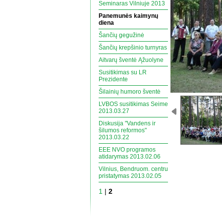
Seminaras Vilniuje 2013
Panemunės kaimynų
diena
Šančių gegužinė
Šančių krepšinio turnyras
Aitvarų šventė Ąžuolyne
Susitikimas su LR
Prezidente
Šilainių humoro šventė
LVBOS susitikimas Seime
2013.03.27
Diskusija "Vandens ir
šilumos reformos"
2013.03.22
EEE NVO programos
atidarymas 2013.02.06
Vilnius, Bendruom. centru
pristatymas 2013.02.05
1
|
2