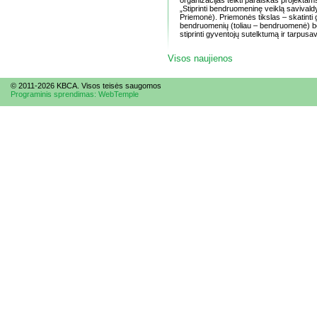
organizacijas teikti paraiškas projekta
„Stiprinti bendruomeninę veiklą savivald
Priemonė). Priemonės tikslas – skatinti
bendruomenių (toliau – bendruomenė)
stiprinti gyventojų sutelktumą ir tarpusav
Visos naujienos
© 2011-2026 KBCA. Visos te
is
ės saugomos
Programinis sprendimas: WebTemple