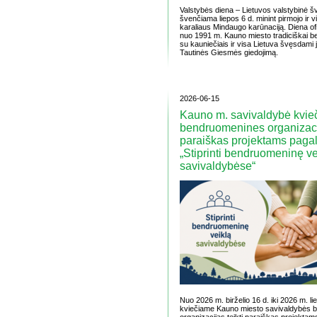
Valstybės diena – Lietuvos valstybinė šv
švenčiama liepos 6 d. minint pirmojo ir vi
karaliaus Mindaugo karūnaciją. Diena of
nuo 1991 m. Kauno miesto tradiciškai 
su kauniečiais ir visa Lietuva švęsdami 
Tautinės Giesmės giedojimą.
2026-06-15
Kauno m. savivaldybė kvie
bendruomenines organizacij
paraiškas projektams paga
„Stiprinti bendruomeninę ve
savivaldybėse“
Nuo 2026 m. birželio 16 d. iki 2026 m. lie
kviečiame Kauno miesto savivaldybės 