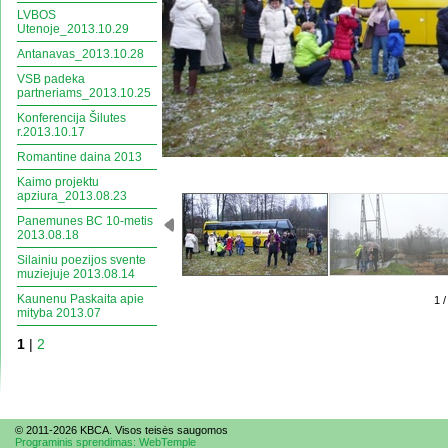
LVBOS
Utenoje_2013.10.29
Antanavas_2013.10.28
VSB padeka
partneriams_2013.10.25
Konferencija Šilutes
r.2013.10.17
Romantine daina 2013
Kaimo projektu
apziura_2013.08.23
Panemunes BC 10-metis
2013.08.18
Silainiu poezijos svente
muziejuje 2013.08.14
Kaunenu Paskaita apie
1 /
mityba 2013.07
1
|
2
© 2011-2026 KBCA. Visos te
is
ės saugomos
Programinis sprendimas: WebTemple