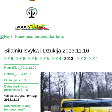
Silainiu isvyka i Dzukija 2013.11.16
2019
2018
2016
2015
2014
2013
2012
2011
Radviliškis_2013.12.09
Rotuse_2013.12.05
BC muge_2013
Dainavos knygos
pristatymas 11.20
Silainiu isvyka i Dzukija
2013.11.16
Konferencija "Saugi
bendruomenė"