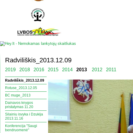
Radviliškis_2013.12.09
2019
2018
2016
2015
2014
2013
2012
2011
Radviliškis_2013.12.09
Rotuse_2013.12.05
BC muge_2013
Dainavos knygos
pristatymas 11.20
Silainiu isvyka i Dzukija
2013.11.16
Konferencija "Saugi
bendruomenė"