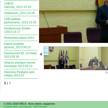
LVBOS
Utenoje_2013.10.29
Antanavas_2013.10.28
VSB padeka
partneriams_2013.10.25
Konferencija Šilutes
r.2013.10.17
Romantine daina 2013
Kaimo projektu
apziura_2013.08.23
Panemunes BC 10-metis
2013.08.18
Silainiu poezijos svente
muziejuje 2013.08.14
Kaunenu Paskaita apie
1 
mityba 2013.07
1
|
2
© 2011-2026 KBCA. Visos te
is
ės saugomos
Programinis sprendimas: WebTemple