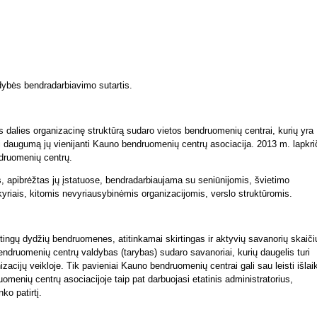
dybės bendradarbiavimo sutartis.
dalies organizacinę struktūrą sudaro vietos bendruomenių centrai, kurių yra
bei daugumą jų vienijanti Kauno bendruomenių centrų asociacija. 2013 m. lapkri
druomenių centrų.
 apibrėžtas jų įstatuose, bendradarbiaujama su seniūnijomis, švietimo
kyriais, kitomis nevyriausybinėmis organizacijomis, verslo struktūromis.
tingų dydžių bendruomenes, atitinkamai skirtingas ir aktyvių savanorių skaiči
ndruomenių centrų valdybas (tarybas) sudaro savanoriai, kurių daugelis turi
acijų veikloje. Tik pavieniai Kauno bendruomenių centrai gali sau leisti išlaik
omenių centrų asociacijoje taip pat darbuojasi etatinis administratorius,
o patirtį.