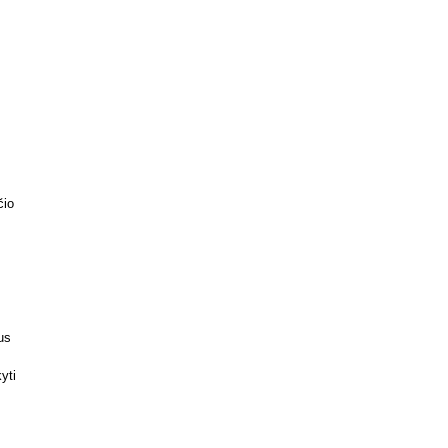
čio
us
yti