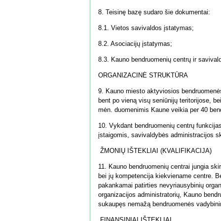
8. Teisinę bazę sudaro šie dokumentai:
8.1. Vietos savivaldos įstatymas;
8.2. Asociacijų įstatymas;
8.3. Kauno bendruomenių centrų ir savival
ORGANIZACINĖ STRUKTŪRA
9. Kauno miesto aktyviosios bendruomenės 
bent po vieną visų seniūnijų teritorijose, 
mėn. duomenimis Kaune veikia per 40 ben
10. Vykdant bendruomenių centrų funkcijas,
įstaigomis, savivaldybės administracijos s
ŽMONIŲ IŠTEKLIAI (KVALIFIKACIJA)
11. Kauno bendruomenių centrai jungia skir
bei jų kompetencija kiekviename centre. Be
pakankamai patirties nevyriausybinių organiz
organizacijos administratorių, Kauno bendru
sukaupęs nemažą bendruomenės vadybinink
FINANSINIAI IŠTEKLIAI