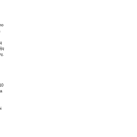
mo
a
ių
ijų
jų,
10
ra
i