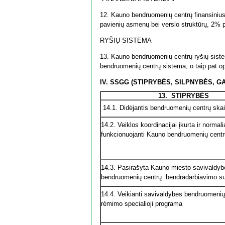
12. Kauno bendruomenių centrų finansinius 
pavienių asmenų bei verslo struktūrų, 2% p
RYŠIŲ SISTEMA
13. Kauno bendruomenių centrų ryšių sist
bendruomenių centrų sistema, o taip pat op
IV.
SSGG (STIPRYBĖS, SILPNYBĖS, G
13.
STIPRYBĖS
14.1. Didėjantis bendruomenių centrų skai
14.2. Veiklos koordinacijai įkurta ir normali
funkcionuojanti Kauno bendruomenių centrų
14.3. Pasirašyta Kauno miesto savivaldyb
bendruomenių centrų bendradarbiavimo sut
14.4. Veikianti savivaldybės bendruomenių
rėmimo specialioji programa