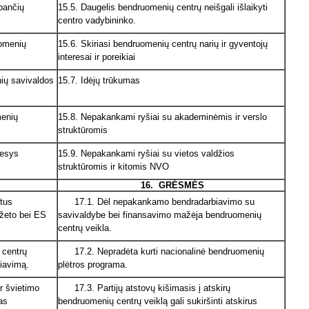
bančių
15.5. Daugelis bendruomenių centrų neišgali išlaikyti
centro vadybininko.
uomenių
15.6. Skiriasi bendruomenių centrų narių ir gyventojų
interesai ir poreikiai
nių savivaldos
15.7. Idėjų trūkumas
menių
15.8. Nepakankami ryšiai su akademinėmis ir verslo
struktūromis
mesys
15.9. Nepakankami ryšiai su vietos valdžios
struktūromis ir kitomis NVO
16.
GRĖSMĖS
tus
17.1. Dėl nepakankamo bendradarbiavimo su
džeto bei ES
savivaldybe bei finansavimo mažėja bendruomenių
centrų veikla.
 centrų
17.2. Nepradėta kurti nacionalinė bendruomenių
biavimą.
plėtros programa.
 švietimo
17.3. Partijų atstovų kišimasis į atskirų
as
bendruomenių centrų veiklą gali sukiršinti atskirus