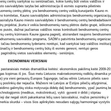
nių centrų santykiai su seniūnaičiais, kokie turėtų būti vietos valdžios ir
o savivaldybės taryba bei administracija iš esmės supranta pilietinės
omenių centrų plėtrą: yra bendruomenių centrų veiklą kuruojantis Kauno m.
imo komitetas, Kauno savivaldybės administracijos bendruomenių organizacijų
pasirašyta Kauno miesto savivaldybės ir bendruomenių centrų bendradarbiavi
ų projektai, įkurta ir veikia bendruomenių namų plėtros darbo grupė, ieškom
tos pusės, dažnai jaučiamas valdžios noras kontroliuoti bendruomenių centrų
enių centrų kūrimasis Kaune įgauna pagreitį, atsirandant naujoms bendruomen
endruomenių savivaldos programa, SADM‘o
patvirtinta bendruomenių organizac
tačiau bendruomenių lyderiams norėtųsi, kad santykiai tarp valdžios instituci
ūnaičių ir bendruomenių centrų būtų iš esmės geresni, remtųsi geros
s pagrindinių vietos savivaldos elementų - seniūnijos.
EKONOMINIAI VEIKSNIAI
astaraisiais metais dramatiškai keitėsi: ekonomikos pakilimą keitė 2009-20
gas kopimas iš jos. Šiuo metu Lietuvos makroekonominių rodiklių dinamika y
) yra vieni geriausių Europos Sąjungoje, tačiau eilinis Lietuvos pilietis savo
oslinkių dar nejaučia. Mažesni nė Latvijos ar Estijos piliečių atlyginimai,
aleidimo galimybių stoka motyvuoja didelę dalį bendruomenės, ypač jaunimą be
hnologijomis (medikus, mokslininkus), vykti gyventi ir dirbti į stipriau
eji dar negali skirti pakankamai lėšų savo laisvalaikiui, mažos pensininkų ir
merkia skurdui – visos šios aplinkybės nesudaro sąlygų harmoningai vystytis