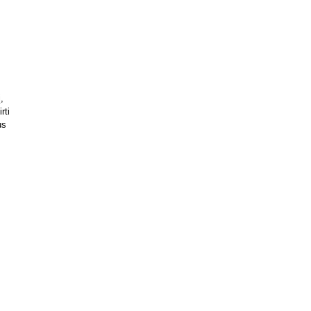
s
,
rti
us
s