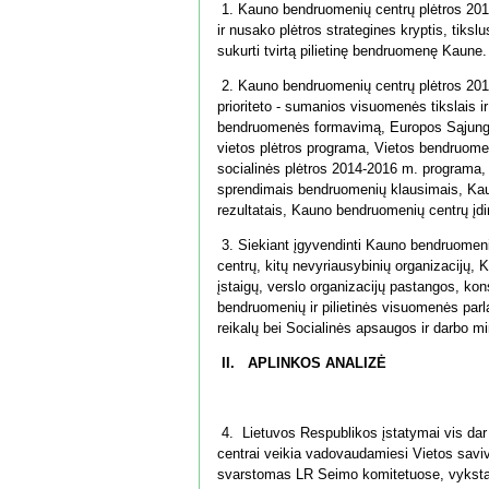
1. Kauno bendruomenių centrų plėtros 201
ir nusako plėtros strategines kryptis, tiksl
sukurti tvirtą pilietinę bendruomenę Kaune
2. Kauno bendruomenių centrų plėtros 201
prioriteto - sumanios visuomenės tikslais i
bendruomenės formavimą, Europos Sąjungos
vietos plėtros programa, Vietos bendruome
socialinės plėtros 2014-2016 m. programa,
sprendimais bendruomenių klausimais, Kau
rezultatais, Kauno bendruomenių centrų įdi
3. Siekiant įgyvendinti Kauno bendruomeni
centrų, kitų nevyriausybinių organizacijų,
įstaigų, verslo organizacijų pastangos, k
bendruomenių ir pilietinės visuomenės par
reikalų bei Socialinės apsaugos ir darbo mi
II.
APLINKOS ANALIZĖ
4. Lietuvos Respublikos įstatymai vis dar 
centrai veikia vadovaudamiesi Vietos saviv
svarstomas LR Seimo komitetuose, vyksta 