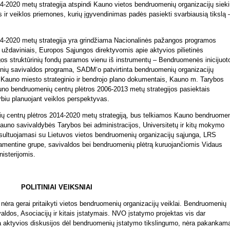
4-2020 metų strategija atspindi Kauno vietos bendruomenių organizacijų siek
us ir veiklos priemones, kurių įgyvendinimas padės pasiekti svarbiausią tikslą 
.
4-2020 metų strategija yra grindžiama Nacionalinės pažangos programos
r uždaviniais, Europos Sąjungos direktyvomis apie aktyvios pilietinės
 struktūrinių fondų paramos vienu iš instrumentų – Bendruomenės inicijuot
nių savivaldos programa,
SADM‘o
patvirtinta bendruomenių organizacijų
 Kauno miesto strateginio ir bendrojo plano dokumentais, Kauno m. Tarybos
no bendruomenių centrų plėtros 2006-2013 metų strategijos pasiektais
rbiu planuojant veiklos perspektyvas.
ų centrų plėtros 2014-2020 metų strategiją, bus telkiamos Kauno bendruome
 Kauno savivaldybės Tarybos bei administracijos, Universitetų ir kitų mokymo
onsultuojamasi su Lietuvos vietos bendruomenių organizacijų sąjunga, LRS
lamentine grupe, savivaldos bei bendruomenių plėtrą kuruojančiomis Vidaus
nisterijomis.
POLITINIAI VEIKSNIAI
nėra gerai pritaikyti vietos bendruomenių organizacijų veiklai. Bendruomenių
aldos, Asociacijų ir kitais įstatymais. NVO įstatymo projektas vis dar
aktyvios diskusijos dėl bendruomenių įstatymo tikslingumo, nėra pakankama