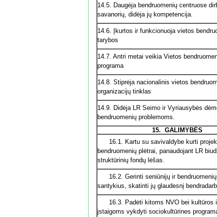
14.5. Daugėja bendruomenių centruose dir
savanorių, didėja jų kompetencija.
14.6. Įkurtos ir funkcionuoja vietos bendr
tarybos
14.7. Antri metai veikia Vietos bendruome
programa
14.8. Stiprėja nacionalinis vietos bendruo
organizacijų tinklas
14.9. Didėja LR Seimo ir Vyriausybės dė
bendruomenių problemoms.
15.
GALIMYBĖS
16.1. Kartu su savivaldybe kurti projek
bendruomenių plėtrai, panaudojant LR biu
struktūrinių fondų lėšas.
16.2. Gerinti seniūnijų ir bendruomenių
santykius, skatinti jų glaudesnį bendradar
16.3. Padėti kitoms NVO bei kultūros ir
įstaigoms vykdyti sociokultūrines program