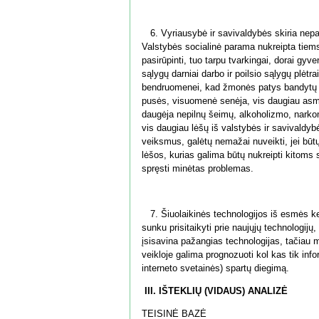
6. Vyriausybė ir savivaldybės skiria ne
Valstybės socialinė parama nukreipta tiems
pasirūpinti, tuo tarpu tvarkingai, dorai gy
sąlygų darniai darbo ir poilsio sąlygų plėtr
bendruomenei, kad žmonės patys bandytų sprę
pusės, visuomenė senėja, vis daugiau asme
daugėja nepilnų šeimų, alkoholizmo, narkom
vis daugiau lėšų iš valstybės ir savivaldyb
veiksmus, galėtų nemažai nuveikti, jei bū
lėšos, kurias galima būtų nukreipti kitoms
spręsti minėtas problemas.
7. Šiuolaikinės technologijos iš esmės kei
sunku prisitaikyti prie naujųjų technologijų,
įsisavina pažangias technologijas, tačiau
veikloje galima prognozuoti kol kas tik inf
interneto svetainės) spartų diegimą.
III.
IŠTEKLIŲ (VIDAUS) ANALIZĖ
TEISINĖ BAZĖ