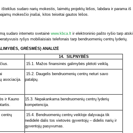
išteklius sudaro narių mokestis, laimėtų projektų lėšos, labdara ir parama iš
ajamų mokesčio įnašai, kitos teisėtai gautos lėšos.
emą sudaro interneto svetainė
www.kbca.lt
ir elektroninio pašto ryšio tarp atski
eratyvusis ryšys mobiliaisiais telefonais tarp bendruomenių centrų lyderių.
ALIMYBĖS, GRĖSMĖS) ANALIZĖ
14.
SILPNYBĖS
čius.
15.1. Mažos finansinės galimybės plėtoti veiklą.
ai
15.2. Daugelis bendruomenių centrų neturi savo
 asociacija.
patalpų.
ės ir Kauno
15.3. Nepakankama bendruomenių centrų lyderių
artis.
kompetencija.
 centrų
15.4. Bendruomenių centrų veikloje dalyvauja tik
nedidelė dalis tos vietovės gyventojų – didelis narių ir
gyventojų pasyvumas.