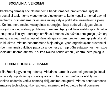
SOCIALINIAI VEIKSNIAI
pakankamą dėmesį sociokultūrinėms bendruomenės problemoms spręsti.
 socialiai atskirtiems visuomenės sluoksniams, kurie negali ar nenori savimi
venantiems ir dirbantiems piliečiams mūsų šalyje praktiškai nesudaroma jokių
ai. Kol kas nėra realios valstybinės strategijos, kaip sudaryti sąlygas vietos
sti daugelį vietinių problemų, o ne kreiptųsi į valdžios institucijas. Iš kito
nų tenka išlaikyti, darbingo amžiaus žmonės vis dažniau emigruoja į užsienį
anijos atvejų, vaikų nepriežiūros atvejų – šioms problemoms spręsti teks ski
ės biudžeto. Vietinė bendruomenė šioje srityje, ypač organizuojant prevencini
tų bent minimali valdžios pagalba ar dėmesys. Taip būtų sutaupomos nemažo
 sociokultūrinėms sritims. Kol kas Kauno bendruomenių centrai nėra pajėgūs
TECHNOLOGINIAI VEIKSNIAI
čia žmonių gyvenimą ir darbą. Vidurinės kartos ir vyresnei generacijai labai
 o tai sąlygoja didesnę socialinę atskirtį. Jaunimas greičiau ir efektyviau
 menkas uždarbis verčia nemažą dalį jaunimo emigruoti. Vietos bendruomenės
ormacinių technologijų (kompiuterio, interneto ryšio, vietos bendruomenės