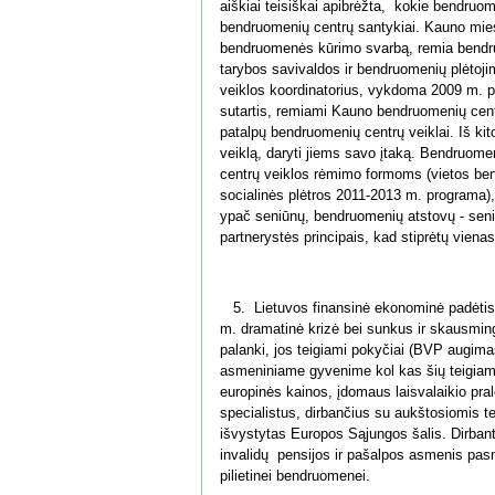
aiškiai teisiškai apibrėžta, kokie bendruome
bendruomenių centrų santykiai. Kauno miest
bendruomenės kūrimo svarbą, remia bendru
tarybos savivaldos ir bendruomenių plėtoj
veiklos koordinatorius, vykdoma 2009 m. 
sutartis, remiami Kauno bendruomenių centr
patalpų bendruomenių centrų veiklai. Iš ki
veiklą, daryti jiems savo įtaką. Bendruom
centrų veiklos rėmimo formoms (vietos b
socialinės plėtros 2011-2013 m. programa), 
ypač seniūnų, bendruomenių atstovų - seni
partnerystės principais, kad stiprėtų viena
5. Lietuvos finansinė ekonominė padėtis p
m. dramatinė krizė bei sunkus ir skausmin
palanki, jos teigiami pokyčiai (BVP augimas
asmeniniame gyvenime kol kas šių teigiamų p
europinės kainos, įdomaus laisvalaikio pr
specialistus, dirbančius su aukštosiomis tec
išvystytas Europos Sąjungos šalis. Dirbanti
invalidų pensijos ir pašalpos asmenis pas
pilietinei bendruomenei.